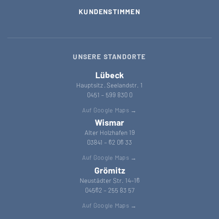
KUNDENSTIMMEN
UNSERE STANDORTE
Lübeck
Hauptsitz · Seelandstr. 1
0451 – 599 830 0
Auf Google Maps →
Wismar
Alter Holzhafen 19
03841 – 62 06 33
Auf Google Maps →
Grömitz
Neustädter Str. 14–16
04562 – 255 83 57
Auf Google Maps →