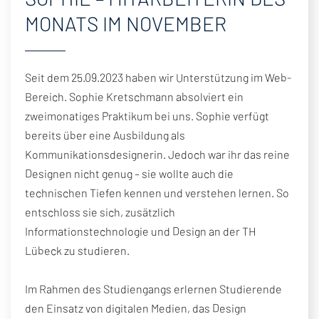
KUNDENSTIMMEN
MONATS IM NOVEMBER
PRESSE
NEWSLETTER
Seit dem 25.09.2023 haben wir Unterstützung im Web-
NACHHALTIGKEIT
Bereich. Sophie Kretschmann absolviert ein
FÖRDERPROGRAMME
zweimonatiges Praktikum bei uns. Sophie verfügt
FRANCHISE-PARTNER WERDEN
bereits über eine Ausbildung als
Kommunikationsdesignerin. Jedoch war ihr das reine
Designen nicht genug – sie wollte auch die
technischen Tiefen kennen und verstehen lernen. So
entschloss sie sich, zusätzlich
Informationstechnologie und Design an der TH
Lübeck zu studieren.
Im Rahmen des Studiengangs erlernen Studierende
den Einsatz von digitalen Medien, das Design