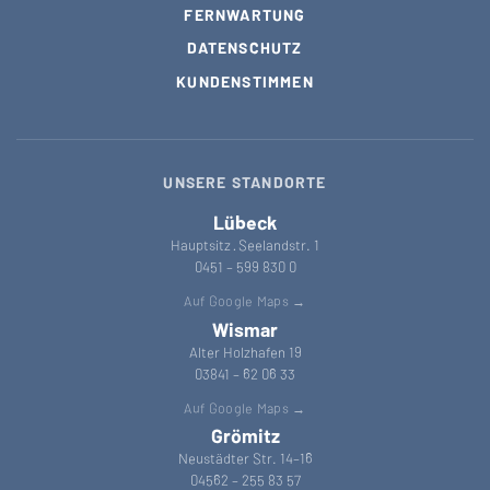
FERNWARTUNG
DATENSCHUTZ
KUNDENSTIMMEN
UNSERE STANDORTE
Lübeck
Hauptsitz · Seelandstr. 1
0451 – 599 830 0
Auf Google Maps →
Wismar
Alter Holzhafen 19
03841 – 62 06 33
Auf Google Maps →
Grömitz
Neustädter Str. 14–16
04562 – 255 83 57