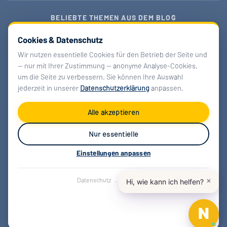
BELIEBTE THEMEN AUS DEM BLOG
Digitale Souveränität 2026
Cookies & Datenschutz
openDesk & Verwaltungscloud
EU-KI-Regulierung
Wir nutzen essentielle Cookies für den Betrieb der Seite und
— nur mit Ihrer Zustimmung — anonyme Analyse-Cookies,
Barrierefreiheitsgesetz
Managed Nextcloud
um die Seite zu verbessern. Sie können Ihre Auswahl
Cyber-Security KMU
IT-Outsourcing vs. Inhouse
jederzeit in unserer
Datenschutzerklärung
anpassen.
EU-Datengrenze
Alle Blog-Beiträge →
Alle akzeptieren
Nur essentielle
copyright © by Kontor Business IT GmbH |
Einstellungen anpassen
SITEMAP
|
NOC
Aus Gründen der besseren Lesbarkeit verwenden wir
Datenschutz
·
Impressum
auf dieser Website die männliche Form. Gemeint sind
selbstverständlich alle Personen unabhängig des
Geschlechts.