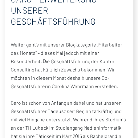
KUNDENSTIMMEN
UNSERER
PRESSE
GESCHÄFTSFÜHRUNG
NEWSLETTER
NACHHALTIGKEIT
Weiter geht’s mit unserer Blogkategorie „Mitarbeiter
FÖRDERPROGRAMME
des Monats“ – dieses Mal jedoch mit einer
FRANCHISE-PARTNER WERDEN
Besonderheit. Die Geschäftsführung der Kontor
Consulting hat kürzlich Zuwachs bekommen. Wir
möchten in diesem Monat deshalb unsere Co-
Geschäftsführerin Carolina Wehrmann vorstellen.
Caro ist schon von Anfang an dabei und hat unseren
Geschäftsführer Tadeusz seit Beginn tatkräftig und
mit viel Hingabe unterstützt. Während ihres Studiums
an der TH Lübeck im Studiengang Medieninformatik
hat sie ihre Tätigkeit im März 2015 als Bachelorandin