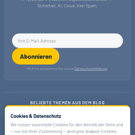
Sicherheit, KI, Cloud. Kein Spam.
E-Mail-Adresse für Newsletter
Abonnieren
Mit Klick akzeptieren Sie unsere
Datenschutzerklärung
.
BELIEBTE THEMEN AUS DEM BLOG
Digitale Souveränität 2026
Cookies & Datenschutz
openDesk & Verwaltungscloud
EU-KI-Regulierung
Wir nutzen essentielle Cookies für den Betrieb der Seite und
— nur mit Ihrer Zustimmung — anonyme Analyse-Cookies,
Barrierefreiheitsgesetz
Managed Nextcloud