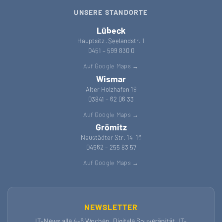
UNSERE STANDORTE
Lübeck
Hauptsitz · Seelandstr. 1
0451 – 599 830 0
Auf Google Maps →
Wismar
Alter Holzhafen 19
03841 – 62 06 33
Auf Google Maps →
Grömitz
Neustädter Str. 14–16
04562 – 255 83 57
Auf Google Maps →
NEWSLETTER
IT-News alle 4-6 Wochen. Digitale Souveränität, IT-