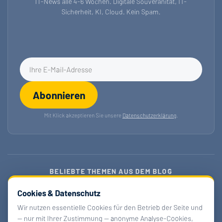
IT-News alle 4-6 Wochen. Digitale Souveränität, IT-
Sicherheit, KI, Cloud. Kein Spam.
E-Mail-Adresse für Newsletter
Abonnieren
Mit Klick akzeptieren Sie unsere
Datenschutzerklärung
.
BELIEBTE THEMEN AUS DEM BLOG
Digitale Souveränität 2026
Cookies & Datenschutz
openDesk & Verwaltungscloud
EU-KI-Regulierung
Wir nutzen essentielle Cookies für den Betrieb der Seite und
— nur mit Ihrer Zustimmung — anonyme Analyse-Cookies,
Barrierefreiheitsgesetz
Managed Nextcloud